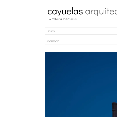
cayuelas
arquite
← Volver a PROYECTOS
Datos
Memoria